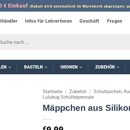
0 € Einkauf
(Rabatt wird automatisch im Warenkorb abgezogen;
Händler
Infos für LehrerInnen
Geschäft
Fragen
s
LEN
BASTELN
ORDNEN
ZUBEHÖR
Startseite
/
Zubehör
/
Schultaschen, Ru
Lulubug Schüttelpennale
Mäppchen aus Siliko
9,99
€