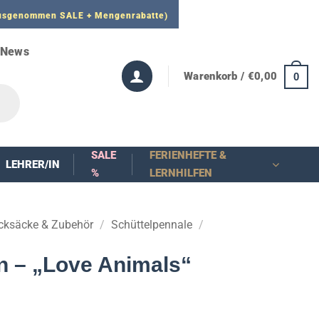
 ausgenommen SALE + Mengenrabatte)
News
Warenkorb /
€
0,00
0
SALE
FERIENHEFTE &
LEHRER/IN
%
LERNHILFEN
cksäcke & Zubehör
/
Schüttelpennale
/
n – „Love Animals“