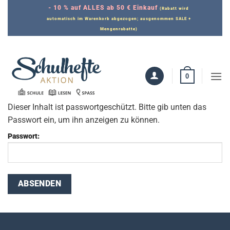
Zum
- 10 % auf ALLES ab 50 € Einkauf
(Rabatt wird
Inhalt
automatisch im Warenkorb abgezogen; ausgenommen SALE +
Mengenrabatte)
springen
0
Dieser Inhalt ist passwortgeschützt. Bitte gib unten das
Passwort ein, um ihn anzeigen zu können.
Passwort: