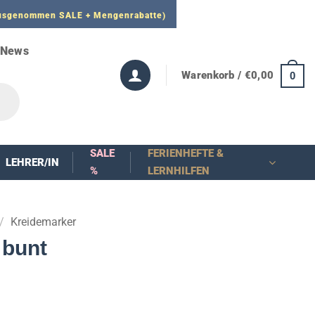
 ausgenommen SALE + Mengenrabatte)
News
Warenkorb /
€
0,00
0
SALE
FERIENHEFTE &
LEHRER/IN
%
LERNHILFEN
/
Kreidemarker
 bunt