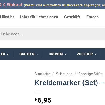
0 € Einkauf
(Rabatt wird automatisch im Warenkorb abgezogen;
Händler
Infos für LehrerInnen
Geschäft
Fragen
s
LEN
BASTELN
ORDNEN
ZUBEHÖR
Startseite
/
Schreiben
/
Sonstige Stifte
Kreidemarker (Set) –
6,95
€