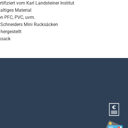
ifiziert vom Karl Landsteiner Institut
altiges Material
on PFC, PVC, uvm.
en Schneiders Mini Rucksäcken
hergestellt
cksack