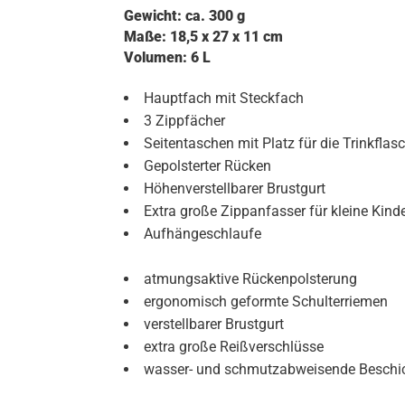
Gewicht: ca. 300 g
Maße: 18,5 x 27 x 11 cm
Volumen: 6 L
Hauptfach mit Steckfach
3 Zippfächer
Seitentaschen mit Platz für die Trinkflas
Gepolsterter Rücken
Höhenverstellbarer Brustgurt
Extra große Zippanfasser für kleine Kin
Aufhängeschlaufe
atmungsaktive Rückenpolsterung
ergonomisch geformte Schulterriemen
verstellbarer Brustgurt
extra große Reißverschlüsse
wasser- und schmutzabweisende Beschi