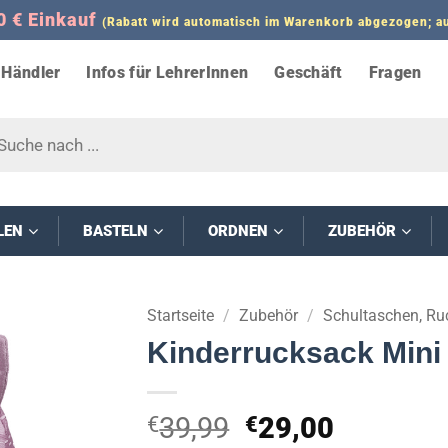
0 € Einkauf
(Rabatt wird automatisch im Warenkorb abgezogen;
Händler
Infos für LehrerInnen
Geschäft
Fragen
s
LEN
BASTELN
ORDNEN
ZUBEHÖR
Startseite
/
Zubehör
/
Schultaschen, Ru
Kinderrucksack Mini
Ursprünglicher
Aktuelle
39,99
29,00
€
€