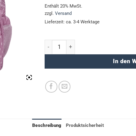
Preis
Preis
Enthält 20% MwSt.
war:
ist:
zzgl.
Versand
€39,99
€29,00.
Lieferzeit: ca. 3-4 Werktage
Kinderrucksack Mini - Mia Meow Men
In den 
Beschreibung
Produktsicherheit