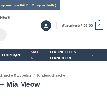
 ausgenommen SALE + Mengenrabatte)
News
Warenkorb /
€
0,00
0
SALE
FERIENHEFTE &
LEHRER/IN
%
LERNHILFEN
cksäcke & Zubehör
/
Kinderrucksäcke
 – Mia Meow
r