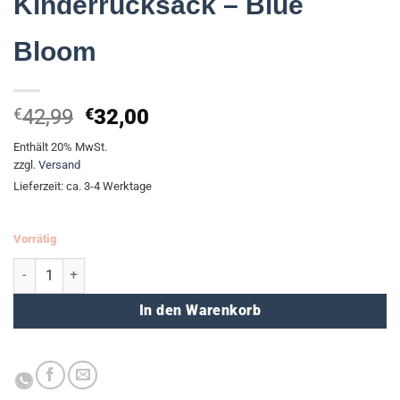
Kinderrucksack – Blue
Bloom
Ursprünglicher
Aktueller
€
42,99
€
32,00
Preis
Preis
Enthält 20% MwSt.
war:
ist:
zzgl.
Versand
€42,99
€32,00.
Lieferzeit: ca. 3-4 Werktage
Vorrätig
Kinderrucksack - Blue Bloom Menge
In den Warenkorb