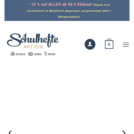
Zum
- 10 % auf ALLES ab 50 € Einkauf
(Rabatt wird
Inhalt
automatisch im Warenkorb abgezogen; ausgenommen SALE +
Mengenrabatte)
springen
0