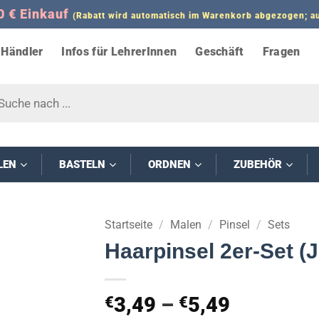
0 € Einkauf
(Rabatt wird automatisch im Warenkorb abgezogen;
Händler
Infos für LehrerInnen
Geschäft
Fragen
s
LEN
BASTELN
ORDNEN
ZUBEHÖR
Startseite
/
Malen
/
Pinsel
/
Sets
Haarpinsel 2er-Set (
Preisspa
3,49
–
5,49
€
€