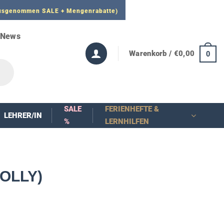
 ausgenommen SALE + Mengenrabatte)
News
Warenkorb /
€
0,00
0
SALE
FERIENHEFTE &
LEHRER/IN
%
LERNHILFEN
JOLLY)
nne: