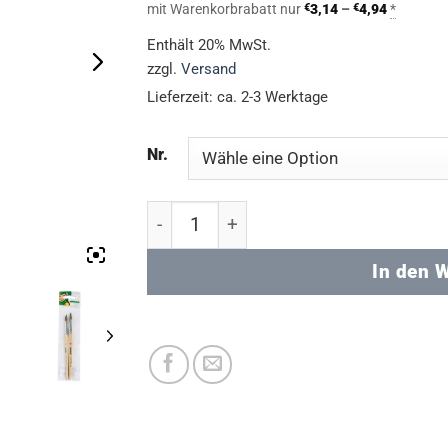
€3,49
Preisspa
mit Warenkorbrabatt nur
€
3,14
–
€
4,94
*
bis
€3,14
bis
Enthält 20% MwSt.
€5,49
€4,94
zzgl.
Versand
Lieferzeit: ca. 2-3 Werktage
Nr.
Haarpinsel 2er-Set (JOLLY) Menge
In den 