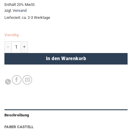
Preis
Preis
Enthält 20% MwSt.
war:
ist:
zzgl.
Versand
€8,95
€5,95.
Lieferzeit: ca. 2-3 Werktage
Vorrätig
GRIP Bleistift Set - schwarz - SALE Menge
In den Warenkorb
Beschreibung
FABER CASTELL