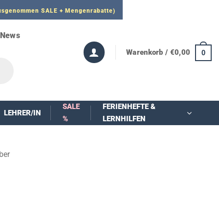
 ausgenommen SALE + Mengenrabatte)
News
Warenkorb /
€
0,00
0
SALE
FERIENHEFTE &
LEHRER/IN
%
LERNHILFEN
ber