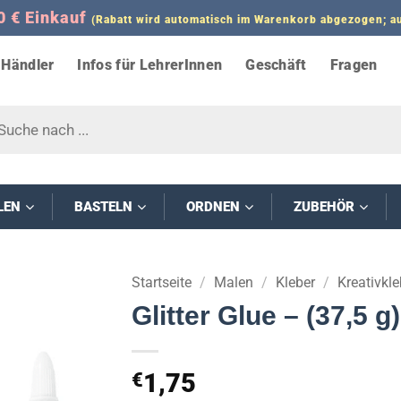
0 € Einkauf
(Rabatt wird automatisch im Warenkorb abgezogen;
Händler
Infos für LehrerInnen
Geschäft
Fragen
s
LEN
BASTELN
ORDNEN
ZUBEHÖR
Startseite
/
Malen
/
Kleber
/
Kreativkle
Glitter Glue – (37,5 g)
1,75
€