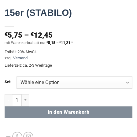
15er (STABILO)
Preisspanne:
€
5,75
–
€
12,45
€5,75
Preisspanne:
mit Warenkorbrabatt nur
€
5,18
–
€
11,21
*
€5,18
bis
Enthält 20% MwSt.
bis
€12,45
€11,21
zzgl.
Versand
Lieferzeit: ca. 2-3 Werktage
Set
Fineliner SET - 6er / 10er / 15er (STABILO) Menge
In den Warenkorb