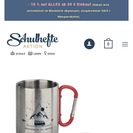
Zum
- 10 % auf ALLES ab 50 € Einkauf
(Rabatt wird
Inhalt
automatisch im Warenkorb abgezogen; ausgenommen SALE +
Mengenrabatte)
springen
0