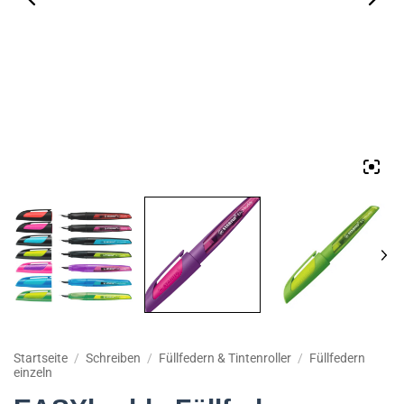
Startseite
/
Schreiben
/
Füllfedern & Tintenroller
/
Füllfedern
einzeln