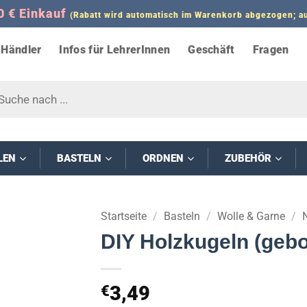
0 € Einkauf
(Rabatt wird automatisch im Warenkorb abgezogen;
Händler
Infos für LehrerInnen
Geschäft
Fragen
s
LEN
BASTELN
ORDNEN
ZUBEHÖR
Startseite
/
Basteln
/
Wolle & Garne
/
DIY Holzkugeln (gebo
3,49
€