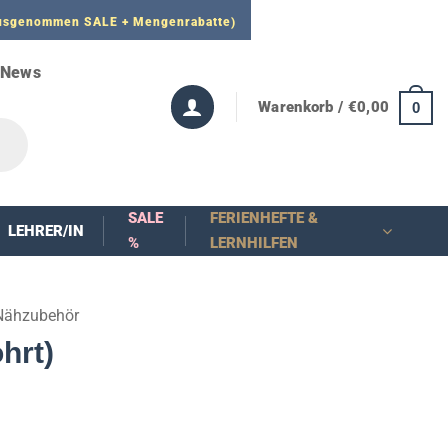
 ausgenommen SALE + Mengenrabatte)
News
Warenkorb /
€
0,00
0
SALE
FERIENHEFTE &
LEHRER/IN
%
LERNHILFEN
Nähzubehör
hrt)