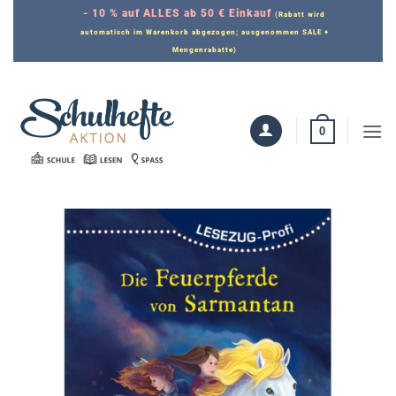
Zum
- 10 % auf ALLES ab 50 € Einkauf
(Rabatt wird
Inhalt
automatisch im Warenkorb abgezogen; ausgenommen SALE +
Mengenrabatte)
springen
0