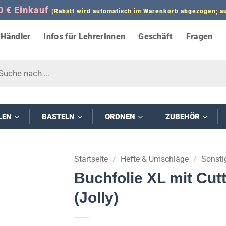
0 € Einkauf
(Rabatt wird automatisch im Warenkorb abgezogen;
Händler
Infos für LehrerInnen
Geschäft
Fragen
s
LEN
BASTELN
ORDNEN
ZUBEHÖR
Startseite
/
Hefte & Umschläge
/
Sonsti
Buchfolie XL mit Cut
(Jolly)