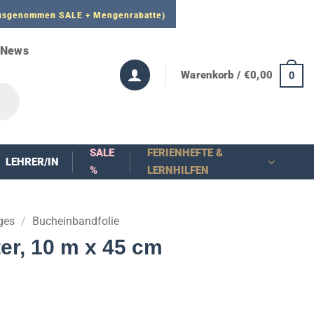
 ausgenommen SALE + Mengenrabatte)
News
Warenkorb /
€
0,00
0
SALE
FERIENHEFTE &
LEHRER/IN
%
LERNHILFEN
ges
/
Bucheinbandfolie
ter, 10 m x 45 cm