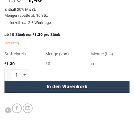
Preis
Preis
Enthält 20% MwSt.
war:
ist:
Mengenrabatte ab 10 Stk.
€1,75
€1,45.
Lieferzeit: ca. 2-3 Werktage
ab 10 Stück nur
€
1,30
pro Stück
Vorrätig
Staffelpreis
Menge (von)
Menge (bis)
€
1,30
10
∞
A4 minouki (weiß / Supernova) Menge
In den Warenkorb