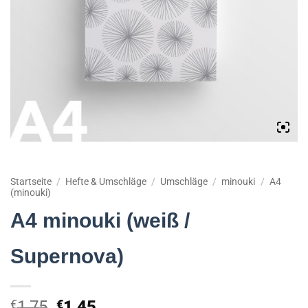
Startseite
/
Hefte & Umschläge
/
Umschläge
/
minouki
/
A4
(minouki)
A4 minouki (weiß /
Supernova)
Ursprünglicher
Aktueller
€
1,75
€
1,45