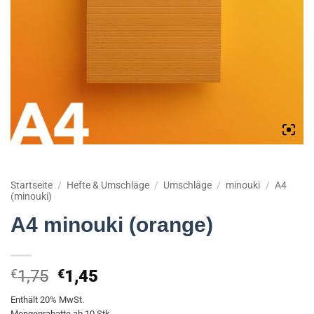
Startseite
/
Hefte & Umschläge
/
Umschläge
/
minouki
/
A4
(minouki)
A4 minouki (orange)
Ursprünglicher
Aktueller
€
1,75
€
1,45
Preis
Preis
Enthält 20% MwSt.
war:
ist:
Mengenrabatte ab 10 Stk.