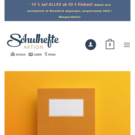
Zum
- 10 % auf ALLES ab 50 € Einkauf
(Rabatt wird
Inhalt
automatisch im Warenkorb abgezogen; ausgenommen SALE +
Mengenrabatte)
springen
0