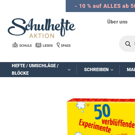
Zum
- 10 % auf ALLES ab 5
Inhalt
springen
Über uns
Product
search
HEFTE / UMSCHLÄGE /
SCHREIBEN
MA
BLÖCKE