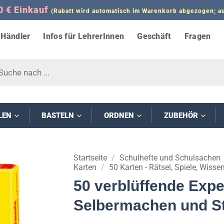
0 € Einkauf
(Rabatt wird automatisch im Warenkorb abgezogen;
Händler
Infos für LehrerInnen
Geschäft
Fragen
s
LEN
BASTELN
ORDNEN
ZUBEHÖR
Startseite
/
Schulhefte und Schulsachen
Karten
/
50 Karten - Rätsel, Spiele, Wisse
50 verblüffende Exp
Selbermachen und S