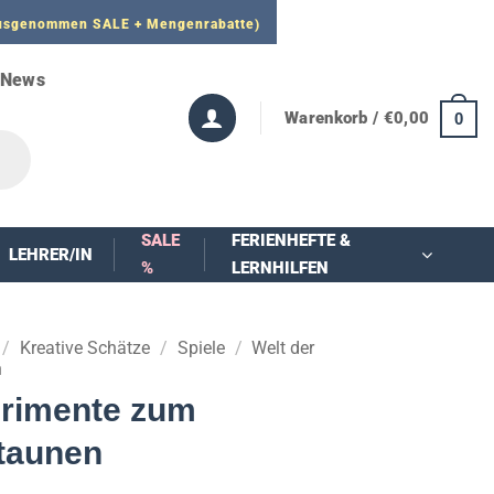
 ausgenommen SALE + Mengenrabatte)
News
Warenkorb /
€
0,00
0
SALE
FERIENHEFTE &
LEHRER/IN
%
LERNHILFEN
/
Kreative Schätze
/
Spiele
/
Welt der
n
erimente zum
taunen