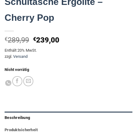
Schultasche Ergolite –
Cherry Pop
Ursprünglicher
Aktueller
€
289,99
€
239,00
Preis
Preis
Enthält 20% MwSt.
war:
ist:
zzgl.
Versand
€289,99
€239,00.
Nicht vorrätig
Beschreibung
Produktsicherheit