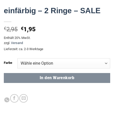
einfärbig – 2 Ringe – SALE
Ursprünglicher
Aktueller
€
2,95
€
1,95
Preis
Preis
Enthält 20% MwSt.
war:
ist:
zzgl.
Versand
€2,95
€1,95.
Lieferzeit: ca. 2-3 Werktage
Farbe
In den Warenkorb