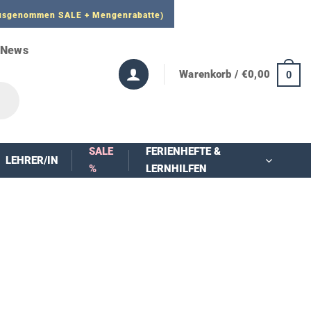
 ausgenommen SALE + Mengenrabatte)
News
Warenkorb /
€
0,00
0
SALE
FERIENHEFTE &
LEHRER/IN
%
LERNHILFEN