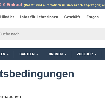
0 € Einkauf
(Rabatt wird automatisch im Warenkorb abgezogen;
Händler
Infos für LehrerInnen
Geschäft
Fragen
s
LEN
BASTELN
ORDNEN
ZUBEHÖR
ftsbedingungen
ormationen