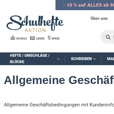
Zum
- 10 % auf ALLES ab 5
Inhalt
springen
Über uns
Product
search
HEFTE / UMSCHLÄGE /
SCHREIBEN
MA
BLÖCKE
Allgemeine Geschä
Allgemeine Geschäftsbedingungen mit Kundeninf