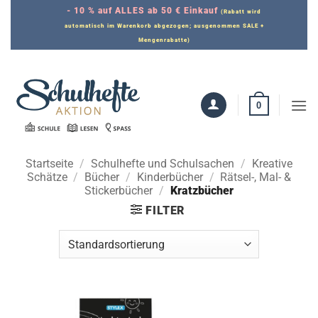
Zum
- 10 % auf ALLES ab 50 € Einkauf
(Rabatt wird
Inhalt
automatisch im Warenkorb abgezogen; ausgenommen SALE +
Mengenrabatte)
springen
0
Startseite
/
Schulhefte und Schulsachen
/
Kreative
Schätze
/
Bücher
/
Kinderbücher
/
Rätsel-, Mal- &
Stickerbücher
/
Kratzbücher
FILTER