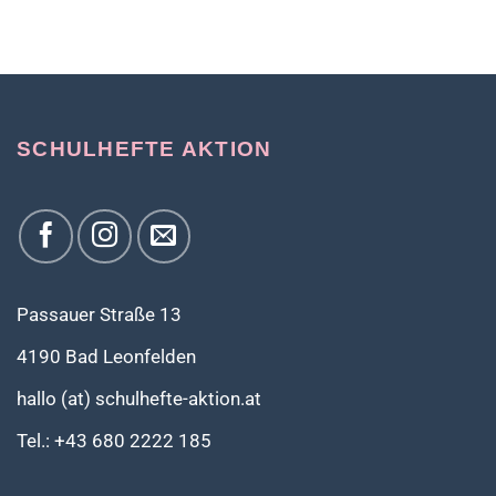
Dieses
Produkt
weist
mehrere
Varianten
auf.
SCHULHEFTE AKTION
Die
Optionen
können
auf
der
Produktseite
gewählt
werden
Passauer Straße 13
4190 Bad Leonfelden
hallo (at) schulhefte-aktion.at
Tel.: +43 680 2222 185