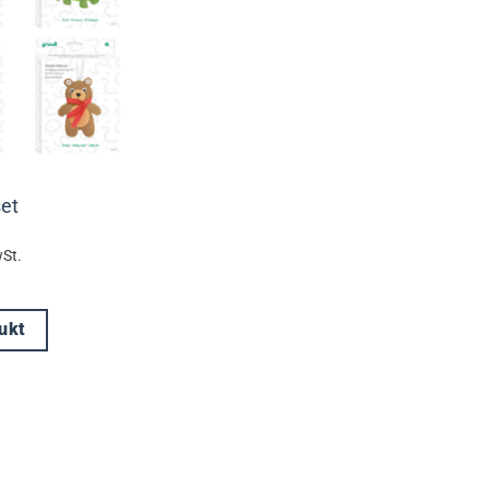
et
St.
ukt