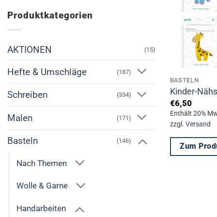
Produktkategorien
AKTIONEN
(15)
Hefte & Umschläge
(187)
BASTELN
Kinder-Nähs
Schreiben
(334)
€
6,50
Enthält 20% Mw
Malen
(171)
zzgl.
Versand
Basteln
(146)
Zum Prod
Dieses
Nach Themen
Produkt
Wolle & Garne
weist
mehrere
Handarbeiten
Varianten