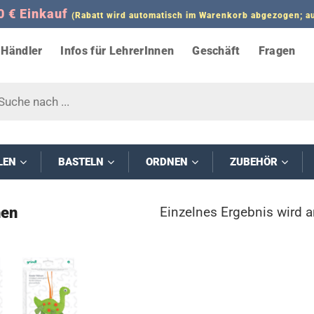
0 € Einkauf
(Rabatt wird automatisch im Warenkorb abgezogen;
Händler
Infos für LehrerInnen
Geschäft
Fragen
s
LEN
BASTELN
ORDNEN
ZUBEHÖR
en
Einzelnes Ergebnis wird 