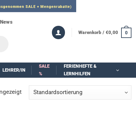
 ausgenommen SALE + Mengenrabatte)
News
Warenkorb /
€
0,00
0
SALE
FERIENHEFTE &
LEHRER/IN
%
LERNHILFEN
angezeigt