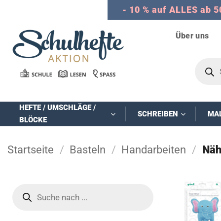
Zum
- 10 % auf ALLES ab 5
Inhalt
springen
Über uns
Product
search
HEFTE / UMSCHLÄGE /
SCHREIBEN
MA
BLÖCKE
Startseite
/
Basteln
/
Handarbeiten
/
Näh
Products
search