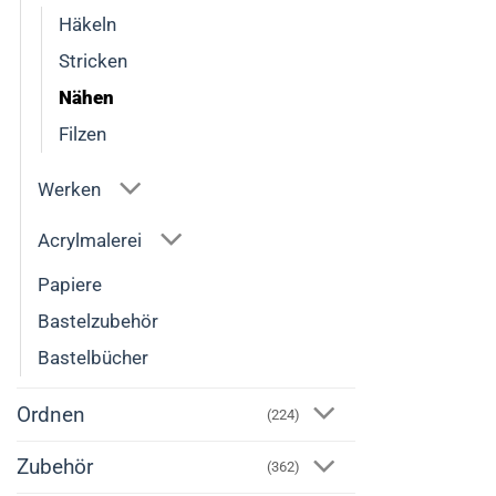
auf.
Häkeln
Die
Stricken
Optionen
Nähen
können
Filzen
auf
der
Werken
Produktseite
gewählt
Acrylmalerei
werden
Papiere
Bastelzubehör
Bastelbücher
Ordnen
(224)
Zubehör
(362)